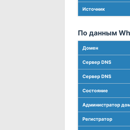
Источник
По данным Who
Домен
Сервер DNS
Сервер DNS
Соcтояние
Администратор до
Регистратор