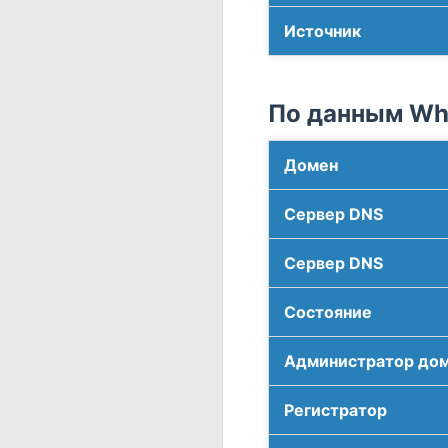
Источник
По данным Who
Домен
Сервер DNS
Сервер DNS
Соcтояние
Администратор до
Регистратор